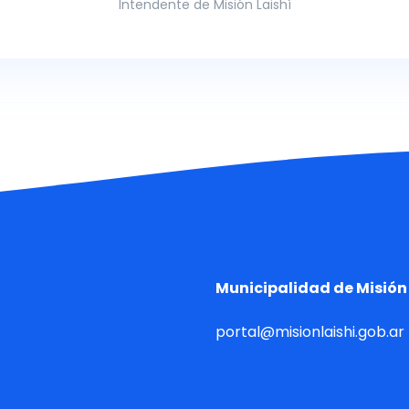
Intendente de Misión Laishí
Municipalidad de Misión 
portal@misionlaishi.gob.ar