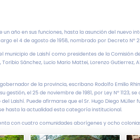
n año en sus funciones, hasta la asunción del nuevo int
cargo el 4 de agosto de 1958, nombrado por Decreto Nº 2
el municipio de Laishí como presidentes de la Comisión 
 Toribio Sánchez, Lucio Mario Mattei, Lorenzo Gutierrez, A
 gobernador de la provincia, escribano Rodolfo Emilio Rhi
u gestión, el 25 de noviembre de 1981, por Ley Nº 1123, s
o del Laishí. Puede afirmarse que el Sr. Hugo Diego Mülle
hasta la actualidad esta categoría institucional.
uenta con cuatro comunidades aborígenes y ocho colonias r