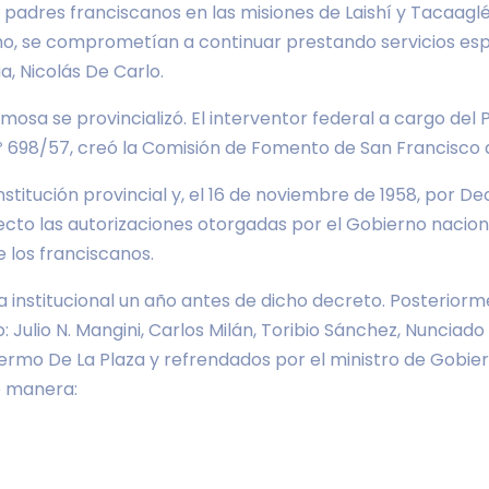
adres franciscanos en las misiones de Laishí y Tacaaglé
o, se comprometían a continuar prestando servicios espir
a, Nicolás De Carlo.
rmosa se provincializó. El interventor federal a cargo del 
º 698/57, creó la Comisión de Fomento de San Francisco de
itución provincial y, el 16 de noviembre de 1958, por Decr
 efecto las autorizaciones otorgadas por el Gobierno naci
 los franciscanos.
ida institucional un año antes de dicho decreto. Posterio
 Julio N. Mangini, Carlos Milán, Toribio Sánchez, Nuncia
lermo De La Plaza y refrendados por el ministro de Gobie
e manera: