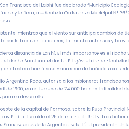
e San Francisco del Laishí fue declarado “Municipio Ecológic
auna y la flora, mediante la Ordenanza Municipal Nº 36/96
gico.
istente, mientras que el viento sur anticipa cambios de 
orte suele traer, en ocasiones, tormentas intensas y breves 
ierta distancia de Laishí. El más importante es el riacho
, el riacho San Juan, el riacho Pilagás, el riacho Montelin
 por el estero homónimo y una serie de bañados circunda
lio Argentino Roca, autorizó a los misioneros franciscano
l de 1900, en un terreno de 74.000 ha, con la finalidad de 
s para su desarrollo.
este de la capital de Formosa, sobre la Ruta Provincial Nº 
ray Pedro Iturralde el 25 de marzo de 1901 y, tras haber 
s Franciscanos de la Argentina solicitó al presidente de 