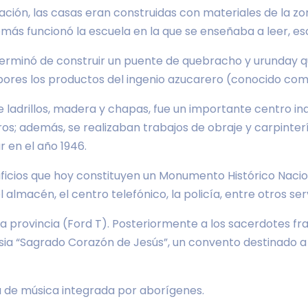
dación, las casas eran construidas con materiales de la z
ás funcionó la escuela en la que se enseñaba a leer, escrib
 terminó de construir un puente de quebracho y urunday 
es los productos del ingenio azucarero (conocido como
e ladrillos, madera y chapas, fue un importante centro in
rros; además, se realizaban trabajos de obraje y carpin
r en el año 1946.
dificios que hoy constituyen un Monumento Histórico Naci
l almacén, el centro telefónico, la policía, entre otros serv
 la provincia (Ford T). Posteriormente a los sacerdotes 
esia “Sagrado Corazón de Jesús”, un convento destinado a
 de música integrada por aborígenes.